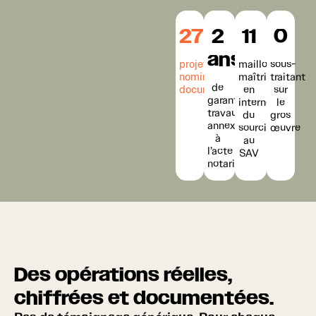
27
2
11
0
ans
projets
maillons
sous-
nominatifs
maîtrisés
traitant
de
documentés
en
sur
garantie
interne,
le
travaux
du
gros
annexée
sourcing
œuvre
à
au
l’acte
SAV
notarié
Des opérations réelles,
chiffrées et documentées.