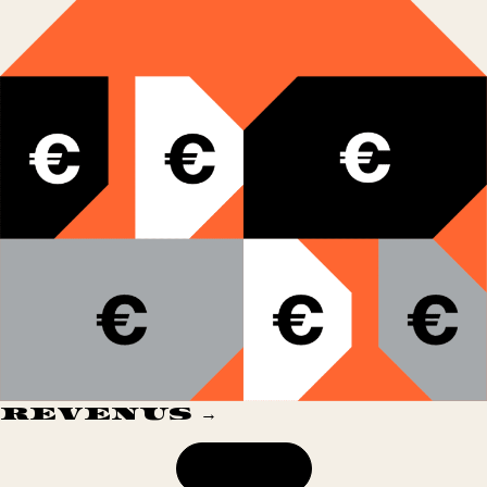
REVENUS →
3 500€